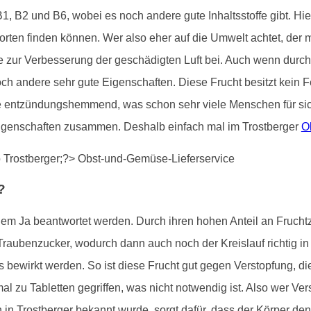
 B1, B2 und B6, wobei es noch andere gute Inhaltsstoffe gibt. H
sorten finden können. Wer also eher auf die Umwelt achtet, de
ade zur Verbesserung der geschädigten Luft bei. Auch wenn dur
doch andere sehr gute Eigenschaften. Diese Frucht besitzt kein F
e entzündungshemmend, was schon sehr viele Menschen für sic
Eigenschaften zusammen. Deshalb einfach mal im Trostberger
O
?
em Ja beantwortet werden. Durch ihren hohen Anteil an Fruchtzuc
raubenzucker, wodurch dann auch noch der Kreislauf richtig 
as bewirkt werden. So ist diese Frucht gut gegen Verstopfung, d
l zu Tabletten gegriffen, was nicht notwendig ist. Also wer Vers
n Trostberger bekannt wurde, sorgt dafür, dass der Körper den