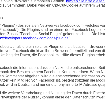
halb von Browsern auf mobilen Geräten,
klicken Sie bitte diesen
ig zu verhindern. Dabei wird ein Opt-Out-Cookie auf Ihrem Gerä
ns
"Plugins") des sozialen Netzwerkes facebook.com, welches von 
"Facebook"). Die Plugins sind an einem der Facebook Logos erk
 dem Zusatz "Facebook Social Plugin" gekennzeichnet. Die Lis
s://developers.facebook.com/docs/plugins/
.
ots aufruft, die ein solches Plugin enthält, baut sein Browser
wird von Facebook direkt an Ihren Browser übermittelt und von 
 Umfang der Daten, die Facebook mit Hilfe dieses Plugins erhebt
cebook die Information, dass ein Nutzer die entsprechende Seit
ebook den Besuch seinem Facebook-Konto zuordnen. Wenn Nutz
inen Kommentar abgeben, wird die entsprechende Information v
 Nutzer kein Mitglied von Facebook ist, besteht trotzdem die Mög
ook wird in Deutschland nur eine anonymisierte IP-Adresse gesp
die weitere Verarbeitung und Nutzung der Daten durch Facebo
 Privatsphäre der Nutzer , können diese den Datenschutzhinw