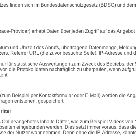
utzes finden sich im Bundesdatenschutzgesetz (BDSG) und de
ce-Provider) erhebt Daten über jeden Zugriff auf das Angebot 
tum und Uhrzeit des Abrufs, übertragene Datenmenge, Meldung 
ers, Referrer URL (die zuvor besuchte Seite), IP-Adresse und d
nur für statistische Auswertungen zum Zweck des Betriebs, der 
vor, die Protokolldaten nachträglich zu überprüfen, wenn aufgru
eht.
(zum Beispiel per Kontaktformular oder E-Mail) werden die An
fragen entstehen, gespeichert.
itter
Onlineangebotes Inhalte Dritter, wie zum Beispiel Videos von
iten eingebunden werden. Dies setzt immer voraus, dass die 
resse der Nutzer wahr nehmen. Denn ohne die IP-Adresse, könnte