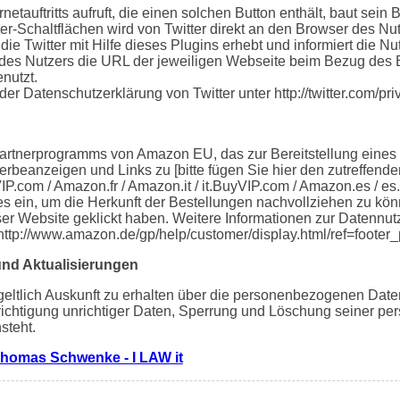
etauftritts aufruft, die einen solchen Button enthält, baut sein
ter-Schaltflächen wird von Twitter direkt an den Browser des Nut
die Twitter mit Hilfe dieses Plugins erhebt und informiert die 
des Nutzers die URL der jeweiligen Webseite beim Bezug des But
nutzt.
der Datenschutzerklärung von Twitter unter http://twitter.com/pri
Partnerprogramms von Amazon EU, das zur Bereitstellung eines
erbeanzeigen und Links zu [bitte fügen Sie hier den zutreffen
P.com / Amazon.fr / Amazon.it / it.BuyVIP.com / Amazon.es / e
es ein, um die Herkunft der Bestellungen nachvollziehen zu k
ser Website geklickt haben. Weitere Informationen zur Datennu
http://www.amazon.de/gp/help/customer/display.html/ref=foot
und Aktualisierungen
geltlich Auskunft zu erhalten über die personenbezogenen Daten
erichtigung unrichtiger Daten, Sperrung und Löschung seiner 
steht.
homas Schwenke - I LAW it