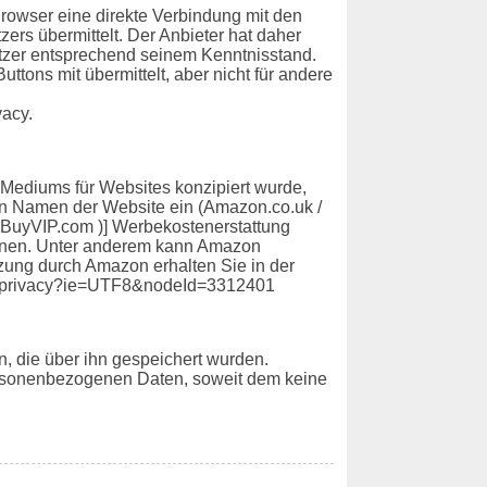
 Browser eine direkte Verbindung mit den
zers übermittelt. Der Anbieter hat daher
Nutzer entsprechend seinem Kenntnisstand.
tons mit übermittelt, aber nicht für andere
vacy.
 Mediums für Websites konzipiert wurde,
den Namen der Website ein (Amazon.co.uk /
s.BuyVIP.com )] Werbekostenerstattung
önnen. Unter anderem kann Amazon
tzung durch Amazon erhalten Sie in der
er_privacy?ie=UTF8&nodeId=3312401
, die über ihn gespeichert wurden.
personenbezogenen Daten, soweit dem keine