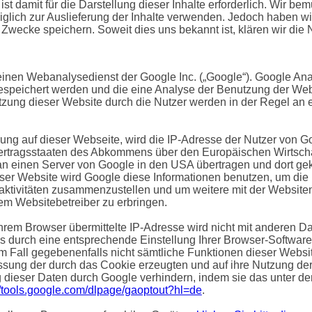
st damit für die Darstellung dieser Inhalte erforderlich. Wir b
glich zur Auslieferung der Inhalte verwenden. Jedoch haben wir k
e Zwecke speichern. Soweit dies uns bekannt ist, klären wir die 
einen Webanalysedienst der Google Inc. („Google“). Google Anal
gespeichert werden und die eine Analyse der Benutzung der Web
zung dieser Website durch die Nutzer werden in der Regel an
rung auf dieser Webseite, wird die IP-Adresse der Nutzer von G
ertragsstaaten des Abkommens über den Europäischen Wirtschaf
n einen Server von Google in den USA übertragen und dort gekü
ieser Website wird Google diese Informationen benutzen, um di
ktivitäten zusammenzustellen und um weitere mit der Websiten
m Websitebetreiber zu erbringen.
hrem Browser übermittelte IP-Adresse wird nicht mit anderen 
 durch eine entsprechende Einstellung Ihrer Browser-Software
em Fall gegebenenfalls nicht sämtliche Funktionen dieser Webs
ssung der durch das Cookie erzeugten und auf ihre Nutzung der 
 dieser Daten durch Google verhindern, indem sie das unter d
//tools.google.com/dlpage/gaoptout?hl=de
.