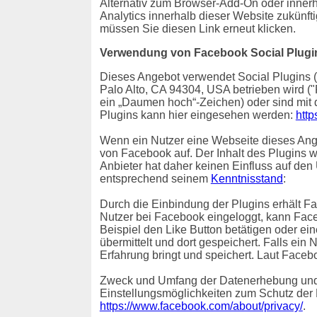
Alternativ zum Browser-Add-On oder inner
Analytics innerhalb dieser Website zukünft
müssen Sie diesen Link erneut klicken.
Verwendung von Facebook Social Plugi
Dieses Angebot verwendet Social Plugins (
Palo Alto, CA 94304, USA betrieben wird (
ein „Daumen hoch“-Zeichen) oder sind mit
Plugins kann hier eingesehen werden:
http
Wenn ein Nutzer eine Webseite dieses Angeb
von Facebook auf. Der Inhalt des Plugins 
Anbieter hat daher keinen Einfluss auf den
entsprechend seinem
Kenntnisstand
:
Durch die Einbindung der Plugins erhält Fa
Nutzer bei Facebook eingeloggt, kann Fac
Beispiel den Like Button betätigen oder e
übermittelt und dort gespeichert. Falls ein
Erfahrung bringt und speichert. Laut Faceb
Zweck und Umfang der Datenerhebung und 
Einstellungsmöglichkeiten zum Schutz der
https://www.facebook.com/about/privacy/
.