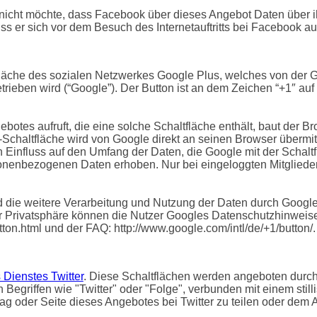
 nicht möchte, dass Facebook über dieses Angebot Daten über 
ss er sich vor dem Besuch des Internetauftritts bei Facebook a
läche des sozialen Netzwerkes Google Plus, welches von der G
rieben wird (“Google”). Der Button ist an dem Zeichen “+1″ au
otes aufruft, die eine solche Schaltfläche enthält, baut der B
″-Schaltfläche wird von Google direkt an seinen Browser übermi
n Einfluss auf den Umfang der Daten, die Google mit der Schal
rsonenbezogenen Daten erhoben. Nur bei eingeloggten Mitglied
ie weitere Verarbeitung und Nutzung der Daten durch Google
r Privatsphäre können die Nutzer Googles Datenschutzhinweise
tton.html und der FAQ: http://www.google.com/intl/de/+1/button/.
 Dienstes Twitter
. Diese Schaltflächen werden angeboten durch d
egriffen wie "Twitter" oder "Folge", verbunden mit einem stilli
rag oder Seite dieses Angebotes bei Twitter zu teilen oder dem An